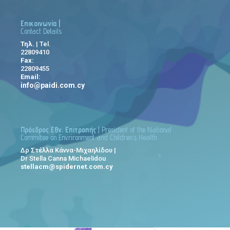
Επικοινωνία |
Contact Details
Τηλ.
| Tel.
22809410
Fax:
22809455
Email:
info@paidi.com.cy
Πρόεδρος Εθν. Επιτροπής
| President of the National
Committee on Envrironment and Children’s Health:
Δρ Στέλλα Κάννα-Μιχαηλίδου |
Dr Stella Canna Michaelidou
stellacm@spidernet.com.cy