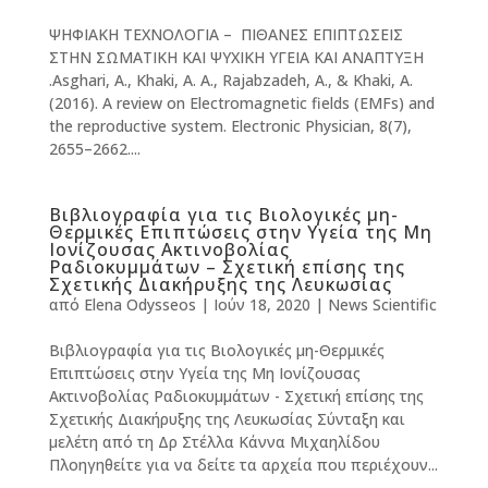
ΨΗΦΙΑΚΗ ΤΕΧΝΟΛΟΓΙΑ – ΠΙΘΑΝΕΣ ΕΠΙΠΤΩΣΕΙΣ
ΣΤΗΝ ΣΩΜΑΤΙΚΗ ΚΑΙ ΨΥΧΙΚΗ ΥΓΕΙΑ ΚΑΙ ΑΝΑΠΤΥΞΗ
.Asghari, A., Khaki, A. A., Rajabzadeh, A., & Khaki, A.
(2016). A review on Electromagnetic fields (EMFs) and
the reproductive system. Electronic Physician, 8(7),
2655–2662....
Βιβλιογραφία για τις Βιολογικές μη-
Θερμικές Επιπτώσεις στην Υγεία της Μη
Ιονίζουσας Ακτινοβολίας
Ραδιοκυμμάτων – Σχετική επίσης της
Σχετικής Διακήρυξης της Λευκωσίας
από
Elena Odysseos
|
Ιούν 18, 2020
|
News Scientific
Βιβλιογραφία για τις Βιολογικές μη-Θερμικές
Επιπτώσεις στην Υγεία της Μη Ιονίζουσας
Ακτινοβολίας Ραδιοκυμμάτων - Σχετική επίσης της
Σχετικής Διακήρυξης της Λευκωσίας Σύνταξη και
μελέτη από τη Δρ Στέλλα Κάννα Μιχαηλίδου
Πλοηγηθείτε για να δείτε τα αρχεία που περιέχουν...