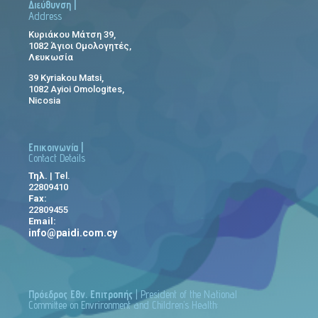
Διεύθυνση |
Address
Κυριάκου Μάτση 39,
1082 Άγιοι Ομολογητές,
Λευκωσία
39 Kyriakou Matsi,
1082 Ayioi Omologites,
Nicosia
Επικοινωνία |
Contact Details
Τηλ.
| Tel.
22809410
Fax:
22809455
Email:
info@paidi.com.cy
Πρόεδρος Εθν. Επιτροπής
| President of the National
Committee on Envrironment and Children’s Health: