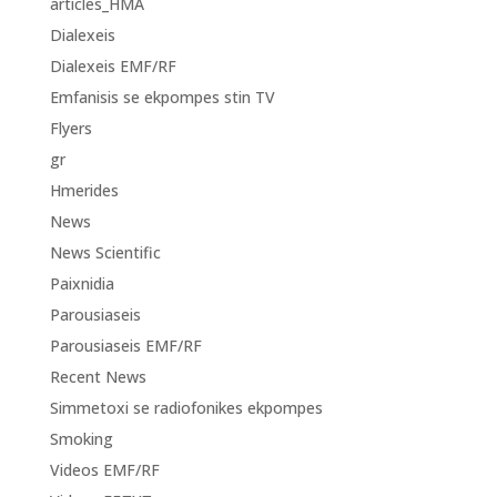
articles_HMA
Dialexeis
Dialexeis EMF/RF
Emfanisis se ekpompes stin TV
Flyers
gr
Hmerides
News
News Scientific
Paixnidia
Parousiaseis
Parousiaseis EMF/RF
Recent News
Simmetoxi se radiofonikes ekpompes
Smoking
Videos EMF/RF