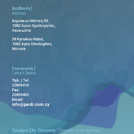
Διεύθυνση |
Address
Κυριάκου Μάτση 39,
1082 Άγιοι Ομολογητές,
Λευκωσία
39 Kyriakou Matsi,
1082 Ayioi Omologites,
Nicosia
Επικοινωνία |
Contact Details
Τηλ.
| Tel.
22809410
Fax:
22809455
Email:
info@paidi.com.cy
Πρόεδρος Εθν. Επιτροπής
| President of the National