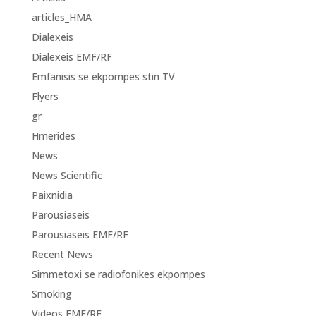
articles_HMA
Dialexeis
Dialexeis EMF/RF
Emfanisis se ekpompes stin TV
Flyers
gr
Hmerides
News
News Scientific
Paixnidia
Parousiaseis
Parousiaseis EMF/RF
Recent News
Simmetoxi se radiofonikes ekpompes
Smoking
Videos EMF/RF