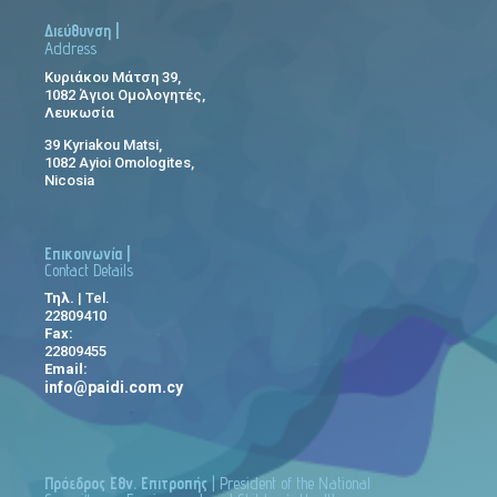
Διεύθυνση |
Address
Κυριάκου Μάτση 39,
1082 Άγιοι Ομολογητές,
Λευκωσία
39 Kyriakou Matsi,
1082 Ayioi Omologites,
Nicosia
Επικοινωνία |
Contact Details
Τηλ.
| Tel.
22809410
Fax:
22809455
Email:
info@paidi.com.cy
Πρόεδρος Εθν. Επιτροπής
| President of the National