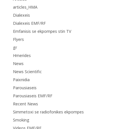
articles_HMA
Dialexeis
Dialexeis EMF/RF
Emfanisis se ekpompes stin TV
Flyers
gr
Hmerides
News
News Scientific
Paixnidia
Parousiaseis
Parousiaseis EMF/RF
Recent News
Simmetoxi se radiofonikes ekpompes
Smoking
Videos EMF/RF