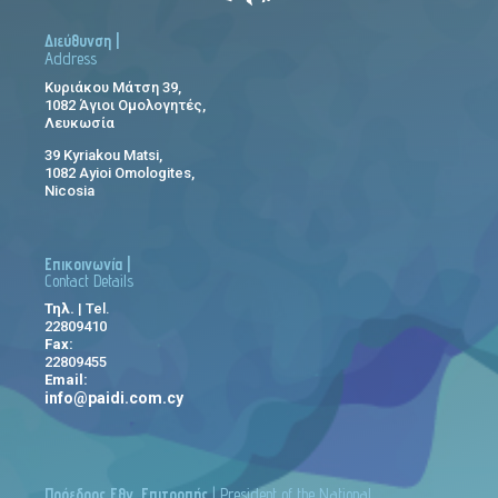
Διεύθυνση |
Address
Κυριάκου Μάτση 39,
1082 Άγιοι Ομολογητές,
Λευκωσία
39 Kyriakou Matsi,
1082 Ayioi Omologites,
Nicosia
Επικοινωνία |
Contact Details
Τηλ.
| Tel.
22809410
Fax:
22809455
Email:
info@paidi.com.cy
Πρόεδρος Εθν. Επιτροπής
| President of the National