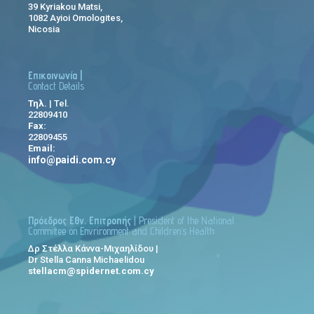
39 Kyriakou Matsi,
1082 Ayioi Omologites,
Nicosia
Επικοινωνία |
Contact Details
Τηλ.
| Tel.
22809410
Fax:
22809455
Email:
info@paidi.com.cy
Πρόεδρος Εθν. Επιτροπής
| President of the National
Committee on Envrironment and Children’s Health:
Δρ Στέλλα Κάννα-Μιχαηλίδου |
Dr Stella Canna Michaelidou
stellacm@spidernet.com.cy