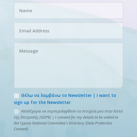
Θέλω να λαμβάνω το Newsletter | I want to
sign up for the Newsletter
Αποδέχομαι να συμπεριληφθούν τα στοιχεία μου στην λίστα
της Επιτροπής (GDPR) | I consent for my details to be added to
the Cyprus National Committee's Directory (Data Protection
Consent)