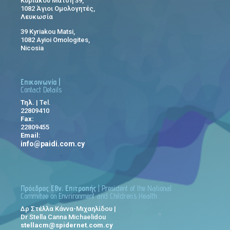
Κυριάκου Μάτση 39,
1082 Άγιοι Ομολογητές,
Λευκωσία
39 Kyriakou Matsi,
1082 Ayioi Omologites,
Nicosia
Επικοινωνία |
Contact Details
Τηλ.
| Tel.
22809410
Fax:
22809455
Email:
info@paidi.com.cy
Πρόεδρος Εθν. Επιτροπής
| President of the National
Committee on Envrironment and Children’s Health:
Δρ Στέλλα Κάννα-Μιχαηλίδου |
Dr Stella Canna Michaelidou
stellacm@spidernet.com.cy