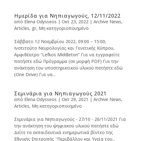
Ημερίδα για Νηπιαγωγούς, 12/11/2022
από
Elena Odysseos
|
Οκτ 23, 2022
|
Archive News
,
Articles
,
gr
,
Μη κατηγοριοποιημένο
Σάββατο 12 Νοεμβρίου 2022, 09:00 – 15:00,
Ινστιτούτο Νευρολογίας και Γενετικής Κύπρου,
Αμφιθέατρο “Lefkos Middleton” Για να εγγραφείτε
πατήστε εδώ Πρόγραμμα (σε μορφή PDF) Για την
ανάκτηση του υποστηρικτικού υλικού πατήστε εδώ
(One Drive) Για να...
Σεμινάρια για Νηπιαγωγούς 2021
από
Elena Odysseos
|
Οκτ 29, 2021
|
Archive News
,
Articles
,
Μη κατηγοριοποιημένο
Σεμινάρια για Νηπιαγωγούς - 27/10 - 26/11/2021 Για
την ανάκτηση του ψηφιακού υλικού πατήστε εδώ
Δείτε τα εκπαιδευτικά ενημερωτικά βίντεο της
Εθνικής Επιτροπής "Περιβάλλον και Υγεία του...