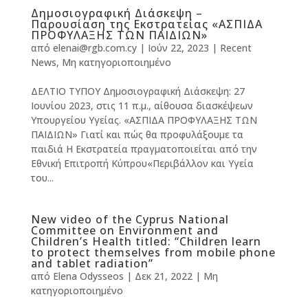
Δημοσιογραφική Διάσκεψη –
Παρουσίαση της Εκστρατείας «ΑΣΠΙΔΑ
ΠΡΟΦΥΛΑΞΗΣ ΤΩΝ ΠΑΙΔΙΩΝ»
από
elenai@rgb.com.cy
|
Ιούν 22, 2023
|
Recent
News
,
Μη κατηγοριοποιημένο
ΔΕΛΤΙΟ ΤΥΠΟΥ Δημοσιογραφική Διάσκεψη: 27
Ιουνίου 2023, στις 11 π.μ., αίθουσα διασκέψεων
Υπουργείου Υγείας. «ΑΣΠΙΔΑ ΠΡΟΦΥΛΑΞΗΣ ΤΩΝ
ΠΑΙΔΙΩΝ» Γιατί και πώς θα προφυλάξουμε τα
παιδιά Η Εκστρατεία πραγματοποιείται από την
Εθνική Επιτροπή Κύπρου«Περιβάλλον και Υγεία
του...
New video of the Cyprus National
Committee on Environment and
Children’s Health titled: “Children learn
to protect themselves from mobile phone
and tablet radiation”
από
Elena Odysseos
|
Δεκ 21, 2022
|
Μη
κατηγοριοποιημένο