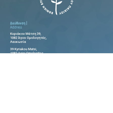
Διεύθυνση |
Address
Κυριάκου Μάτση 39,
1082 Άγιοι Ομολογητές,
Λευκωσία
39 Kyriakou Matsi,
1082 Ayioi Omologites,
Nicosia
Επικοινωνία |
Contact Details
Τηλ.
| Tel.
22809410
Fax:
22809455
Email:
info@paidi.com.cy