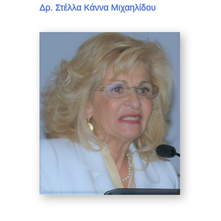
Δρ. Στέλλα Κάννα Μιχαηλίδου