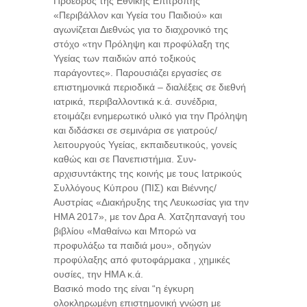
Πρόεδρος της Εθνικής Επιτροπής
«Περιβάλλον και Υγεία του Παιδιού» και
αγωνίζεται Διεθνώς για το διαχρονικό της
στόχο «την Πρόληψη και προφύλαξη της
Υγείας των παιδιών από τοξικούς
παράγοντες». Παρουσιάζει εργασίες σε
επιστημονικά περιοδικά – διαλέξεις σε διεθνή
ιατρικά, περιβαλλοντικά κ.ά. συνέδρια,
ετοιμάζει ενημερωτικό υλικό για την Πρόληψη
και διδάσκει σε σεμινάρια σε γιατρούς/
λειτουργούς Υγείας, εκπαιδευτικούς, γονείς
καθώς και σε Πανεπιστήμια. Συν-
αρχισυντάκτης της κοινής με τους Ιατρικούς
Συλλόγους Κύπρου (ΠΙΣ) και Βιέννης/
Αυστρίας «Διακήρυξης της Λευκωσίας για την
ΗΜΑ 2017», με τον Δρα Α. Χατζηπαναγή του
βιβλίου «Μαθαίνω και Μπορώ να
προφυλάξω τα παιδιά μου», οδηγών
προφύλαξης από φυτοφάρμακα , χημικές
ουσίες, την ΗΜΑ κ.ά.
Βασικό modo της είναι “η έγκυρη
ολοκληρωμένη επιστημονική γνώση με