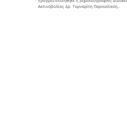
πραγματοποιήθηκε η Δημοσιογραφική Διάσκεψ
Ακτινοβολίας Δρ. Τορναρίτη Παρουσίαση...