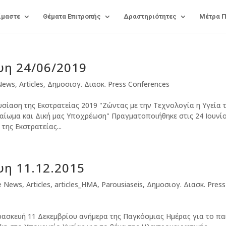
ίμαστε
Θέματα Επιτροπής
Δραστηριότητες
Μέτρα 
ψη 24/06/2019
 News
,
Articles
,
Δημοσιογ. Διασκ. Press Conferences
σίαση της Εκστρατείας 2019 "Ζώντας με την Τεχνολογία η Υγεία 
αίωμα και Δική μας Υποχρέωση" Πραγματοποιήθηκε στις 24 Ιουνί
ης Εκστρατείας...
η 11.12.2015
ve News
,
Articles
,
articles_HMA
,
Parousiaseis
,
Δημοσιογ. Διασκ. Press
ασκευή 11 Δεκεμβρίου ανήμερα της Παγκόσμιας Ημέρας για το πα