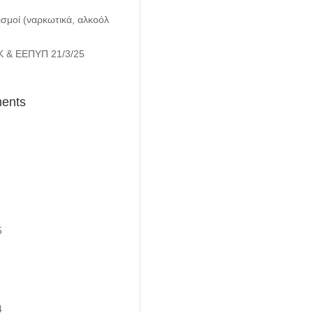
σμοί (ναρκωτικά, αλκοόλ
Κ & ΕΕΠΥΠ 21/3/25
ents
5
4