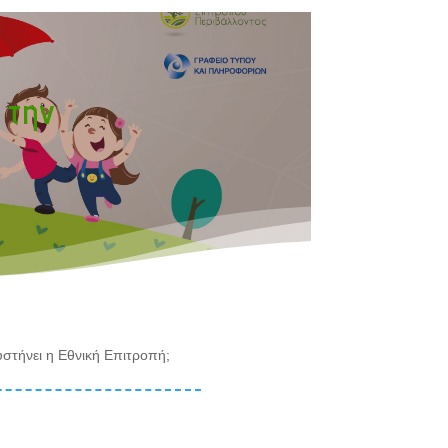
 την
υστήνει η Εθνική Επιτροπή;