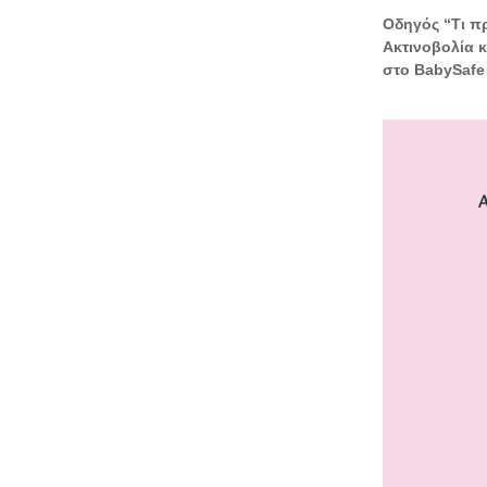
Οδηγός “Τι πρ
Ακτινοβολία 
στο BabySafe 