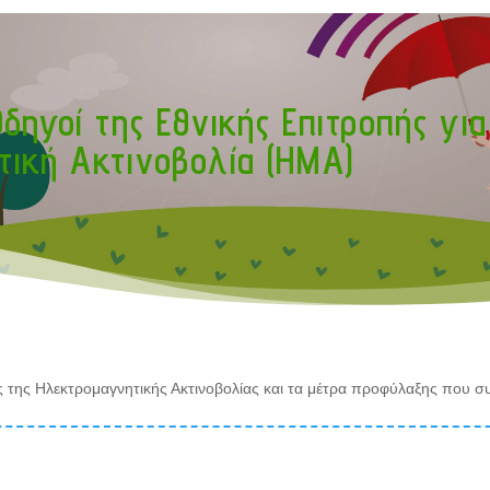
δηγοί της Εθνικής Επιτροπής για
ική Ακτινοβολία (ΗΜΑ)
ς της Ηλεκτρομαγνητικής Ακτινοβολίας και τα μέτρα προφύλαξης που σ