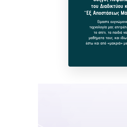
του Διαδικτύου κ
“Εξ Αποστάσεως Μά
Είμαστε ευγνώμονε
τεχνολογία μας επιτρέπ
το σπίτι, τα παιδιά 
μαθήματα τους, και ιδί
έστω και από «μακριά» μ