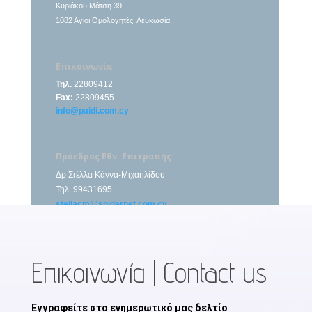
Κυριάκου Μάτση 39,
1082 Αγίοι Ομολογητές, Λευκωσία
Επικοινωνία
Τηλ.
22809412
Fax:
22809455
info@paidi.com.cy
Πρόεδρος Εθν. Επιτροπής:
Δρ Στέλλα Κάννα-Μιχαηλίδου
Τηλ. 99431695
stellacm@spidernet.com.cy
Επικοινωνία | Contact us
Εγγραφείτε στο ενημερωτικό μας δελτίο