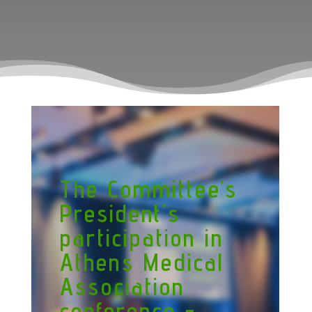
The Committee’s
President's
participation in
Athens Medical
Association
conference -