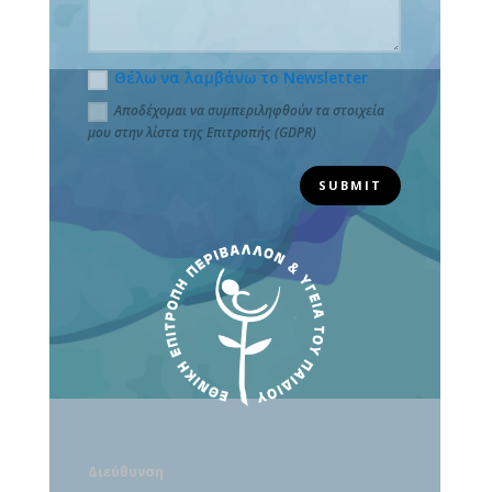
Θέλω να λαμβάνω το Newsletter
Αποδέχομαι να συμπεριληφθούν τα στοιχεία
μου στην λίστα της Επιτροπής (GDPR)
SUBMIT
Διεύθυνση