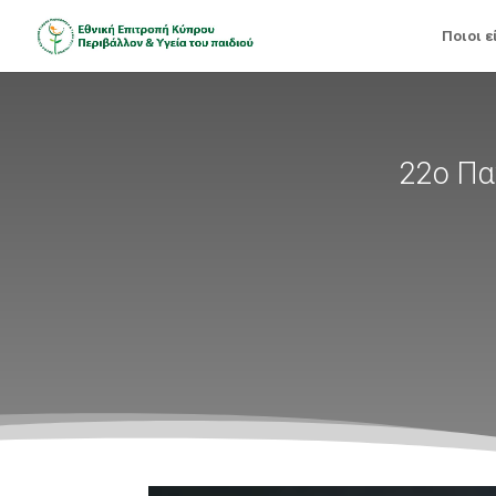
Ποιοι ε
22ο Πα