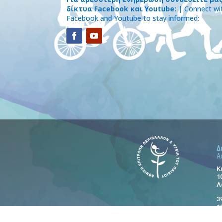
δίκτυα Facebook και Youtube: |
Connect wit
Facebook and Youtube to stay informed:
Δ
A
Κ
1
Λ
3
1
N