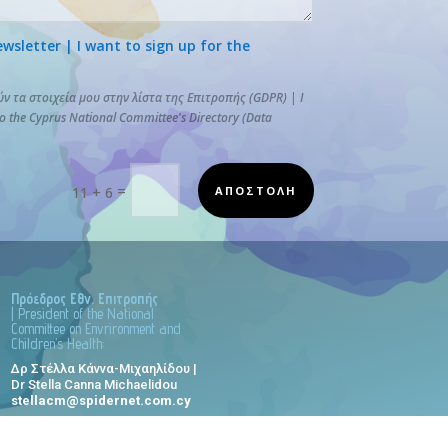
letter | I want to sign up for the
 τα στοιχεία μου στην λίστα της Επιτροπής (GDPR) | I
to the Cyprus National Committee's Directory (Data
=
ΑΠΟΣΤΟΛΗ
11 + 6
Πρόεδρος Εθν. Επιτροπής
| President of the National
Committee on Envrironment and
Children’s Health:
Δρ Στέλλα Κάννα-Μιχαηλίδου |
Dr Stella Canna Michaelidou
stellacm@spidernet.com.cy