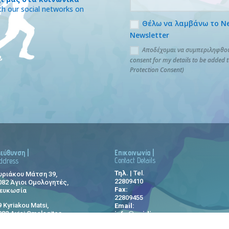
h our social networks on
Θέλω να λαμβάνω το News
Newsletter
Αποδέχομαι να συμπεριληφθούν
consent for my details to be added 
Protection Consent)
ιεύθυνση |
Επικοινωνία |
Contact Details
ddress
Τηλ.
| Tel.
υριάκου Μάτση 39,
22809410
082 Άγιοι Ομολογητές,
Fax:
ευκωσία
22809455
9 Kyriakou Matsi,
Email:
082 Ayioi Omologites,
info@paidi.com.cy
icosia