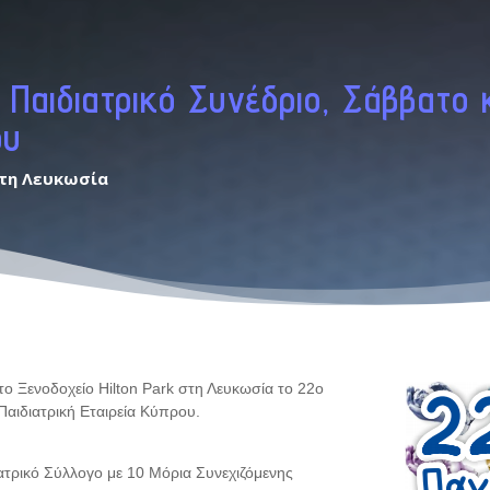
Παιδιατρικό Συνέδριο, Σάββατο 
ου
 στη Λευκωσία
ο Ξενοδοχείο Hilton Park στη Λευκωσία το 22ο
Παιδιατρική Εταιρεία Κύπρου.
ατρικό Σύλλογο με 10 Μόρια Συνεχιζόμενης