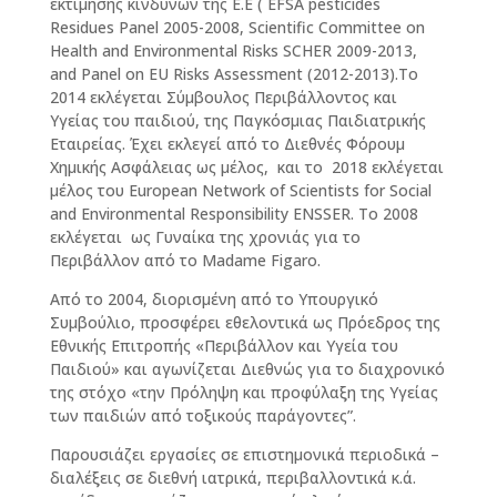
εκτίμησης κινδύνων της Ε.Ε ( EFSA pesticides
Residues Panel 2005-2008, Scientific Committee on
Health and Environmental Risks SCHER 2009-2013,
and Panel on EU Risks Assessment (2012-2013).Το
2014 εκλέγεται Σύμβουλος Περιβάλλοντος και
Υγείας του παιδιού, της Παγκόσμιας Παιδιατρικής
Εταιρείας. Έχει εκλεγεί από το Διεθνές Φόρουμ
Χημικής Ασφάλειας ως μέλος, και το 2018 εκλέγεται
μέλος του European Network of Scientists for Social
and Environmental Responsibility ENSSER. Το 2008
εκλέγεται ως Γυναίκα της χρονιάς για το
Περιβάλλον από το Madame Figaro.
Από το 2004, διορισμένη από το Υπουργικό
Συμβούλιο, προσφέρει εθελοντικά ως Πρόεδρος της
Εθνικής Επιτροπής «Περιβάλλον και Υγεία του
Παιδιού» και αγωνίζεται Διεθνώς για το διαχρονικό
της στόχο «την Πρόληψη και προφύλαξη της Υγείας
των παιδιών από τοξικούς παράγοντες”.
Παρουσιάζει εργασίες σε επιστημονικά περιοδικά –
διαλέξεις σε διεθνή ιατρικά, περιβαλλοντικά κ.ά.