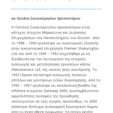
κα Τατιάνα Σουκιούρογλου Χρυσοστόμου
Η Τατιάνα Σουκιούρογλου Χρυσοστόμου είναι
κάτοχος πτυχίου Μάρκετινγκ και Διοίκησης
Επιχειρήσεων του Πανεπιστημίου του Boston. Από
το 1988 – 1990 εργάστηκε ως οικονομικός ελεγκτής
στην οικογενειακή επιχείρηση
Premier Shukuroglou
Ltd, και από το 1990 – 1992 ασχολήθηκε με τη
διεύθυνση και την λειτουργεία της εταιρεία
εισαγωγής και μεταπώλησης εργαλείων κήπου
PlantaService Ltd
, της οποίας ήταν συνιδρυτής.
Το
1993 ίδρυσε κατάστημα εισαγωγής παλαιών
επίπλων και μοντέρνων ειδών διακόσμησης. Από το
1995 – 1997 εργάστηκε ως εκτελεστική βοηθός της
offshore
εταιρείας
Gateway 2000, αναλαμβάνοντας
αρμοδιότητες συναφείς της προώθησης
υπολογιστών σε νέες αγορές
. Ακολούθως, το 2000
απέκτησε δίπλωμα Διακοσμητή Εσωτερικού Χώρου
από το Intercollege Λευκωσίας, το οποίο εκτότε