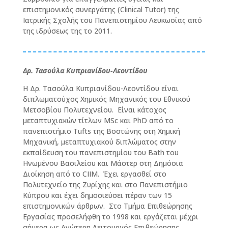
επιστημονικός συνεργάτης (Clinical Tutor) της
Ιατρικής Σχολής του Πανεπιστημίου Λευκωσίας από
της ιδρύσεως της το 2011.
Δρ. Τασούλα Κυπριανίδου-Λεοντίδου
Η Δρ. Τασούλα Κυπριανίδου-Λεοντίδου είναι
διπλωματούχος Χημικός Μηχανικός του Εθνικού
Μετσοβίου Πολυτεχνείου. Είναι κάτοχος
μεταπτυχιακών τίτλων MSc
και
PhD από το
πανεπιστήμιο Tufts
της Βοστώνης στη Χημική
Μηχανική, μεταπτυχιακού διπλώματος στην
εκπαίδευση του πανεπιστημίου του
Bath
του
Ηνωμένου Βασιλείου και Μάστερ στη Δημόσια
Διοίκηση από το
CIIM. Έχει εργασθεί στο
Πολυτεχνείο της Ζυρίχης και στο Πανεπιστήμιο
Κύπρου και έχει δημοσιεύσει πέραν των 15
επιστημονικών άρθρων. Στο Τμήμα Επιθεώρησης
Εργασίας προσελήφθη το 1998 και εργάζεται μέχρι
σήμερα ως Ανώτερη Λειτουργός Επιθεώρησης