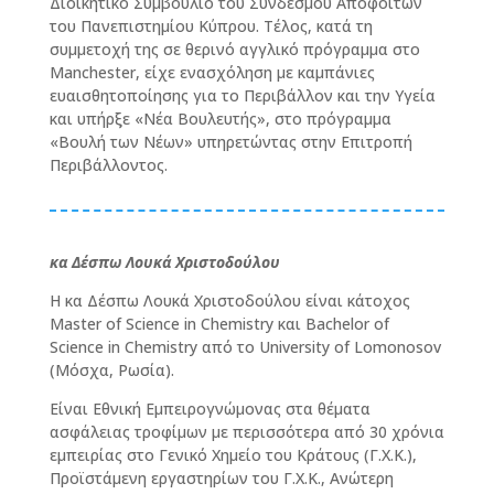
Διοικητικό Συμβούλιο του Συνδέσμου Αποφοίτων
του Πανεπιστημίου Κύπρου. Tέλος, κατά τη
συμμετοχή της σε θερινό αγγλικό πρόγραμμα στο
Manchester, είχε ενασχόληση με καμπάνιες
ευαισθητοποίησης για το Περιβάλλον και την Υγεία
και υπήρξε «Νέα Βουλευτής», στο πρόγραμμα
«Βουλή των Νέων» υπηρετώντας στην Επιτροπή
Περιβάλλοντος.
κα Δέσπω Λουκά Χριστοδούλου
Η κα Δέσπω Λουκά Χριστοδούλου είναι κάτοχος
Master of Science in Chemistry και Bachelor of
Science in Chemistry από το University of Lomonosov
(Μόσχα, Ρωσία).
Είναι Εθνική Εμπειρογνώμονας στα θέματα
ασφάλειας τροφίμων με περισσότερα από 30 χρόνια
εμπειρίας στο Γενικό Χημείο του Κράτους (Γ.Χ.Κ.),
Προϊστάμενη εργαστηρίων του Γ.Χ.Κ., Ανώτερη