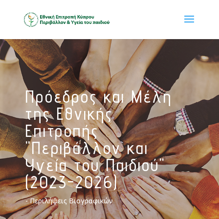
Πρόεδρος και Μέλη
της Εθνικής
Επιτροπής
"Περιβάλλον και
Υγεία του Παιδιού"
(2023-2026)
- Περιλήψεις Βιογραφικών