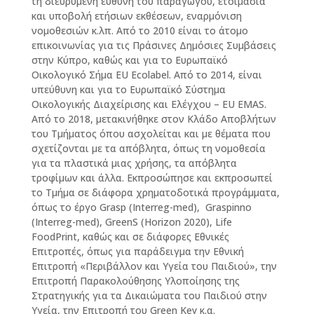
τη διευρυμένη ευθύνη του παραγωγού, ετοιμασία
και υποβολή ετήσιων εκθέσεων, εναρμόνιση
νομοθεσιών κ.λπ. Από το 2010 είναι το άτομο
επικοινωνίας για τις Πράσινες Δημόσιες Συμβάσεις
στην Κύπρο, καθώς και για το Ευρωπαϊκό
Οικολογικό Σήμα EU Ecolabel. Από το 2014, είναι
υπεύθυνη και για το Ευρωπαϊκό Σύστημα
Οικολογικής Διαχείρισης και Ελέγχου – EU EMAS.
Από το 2018, μετακινήθηκε στον Κλάδο Αποβλήτων
του Τμήματος όπου ασχολείται και με θέματα που
σχετίζονται με τα απόβλητα, όπως τη νομοθεσία
για τα πλαστικά μιας χρήσης, τα απόβλητα
τροφίμων και άλλα. Εκπροσώπησε και εκπροσωπεί
το Τμήμα σε διάφορα χρηματοδοτικά προγράμματα,
όπως το έργο Grasp (Interreg-med), Graspinno
(Interreg-med), GreenS (Horizon 2020), Life
FoodPrint, καθώς και σε διάφορες Εθνικές
Επιτροπές, όπως για παράδειγμα την Εθνική
Επιτροπή «Περιβάλλον και Υγεία του Παιδιού», την
Επιτροπή Παρακολούθησης Υλοποίησης της
Στρατηγικής για τα Δικαιώματα του Παιδιού στην
Υγεία, την Επιτροπή του Green Key κ.α.