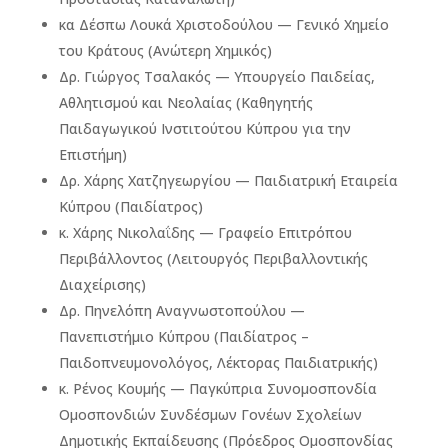
κα Δέσπω Λουκά Χριστοδούλου — Γενικό Χημείο
του Κράτους (Ανώτερη Χημικός)
Δρ. Γιώργος Τσαλακός — Υπουργείο Παιδείας,
Αθλητισμού και Νεολαίας (Καθηγητής
Παιδαγωγικού Ινστιτούτου Κύπρου για την
Επιστήμη)
Δρ. Χάρης Χατζηγεωργίου
—
Παιδιατρική Εταιρεία
Κύπρου (Παιδίατρος)
κ. Χάρης Νικολαΐδης
—
Γραφείο Επιτρόπου
Περιβάλλοντος (Λειτουργός Περιβαλλοντικής
Διαχείρισης)
Δρ. Πηνελόπη Αναγνωστοπούλου
—
Πανεπιστήμιο Κύπρου (Παιδίατρος –
Παιδοπνευμονολόγος, Λέκτορας Παιδιατρικής)
κ. Ρένος Κουμής
— Παγκύπρια Συνομοσπονδία
Ομοσπονδιών Συνδέσμων Γονέων Σχολείων
Δημοτικής Εκπαίδευσης (Πρόεδρος Ομοσπονδίας