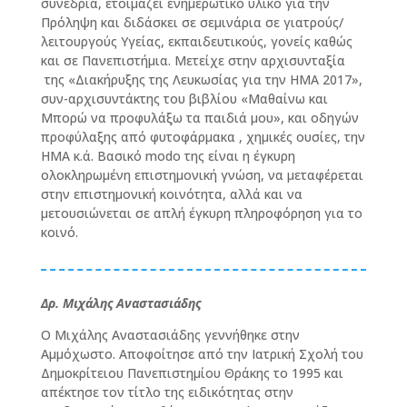
συνέδρια, ετοιμάζει ενημερωτικό υλικό για την
Πρόληψη και διδάσκει σε σεμινάρια σε γιατρούς/
λειτουργούς Υγείας, εκπαιδευτικούς, γονείς καθώς
και σε Πανεπιστήμια. Μετείχε στην αρχισυνταξία
της «Διακήρυξης της Λευκωσίας για την ΗΜΑ 2017»,
συν-αρχισυντάκτης του βιβλίου «Μαθαίνω και
Μπορώ να προφυλάξω τα παιδιά μου», και οδηγών
προφύλαξης από φυτοφάρμακα , χημικές ουσίες, την
ΗΜΑ κ.ά. Βασικό modo της είναι η έγκυρη
ολοκληρωμένη επιστημονική γνώση, να μεταφέρεται
στην επιστημονική κοινότητα, αλλά και να
μετουσιώνεται σε απλή έγκυρη πληροφόρηση για το
κοινό.
Δρ. Μιχάλης Αναστασιάδης
Ο Μιχάλης Αναστασιάδης γεννήθηκε στην
Αμμόχωστο. Αποφοίτησε από την Ιατρική Σχολή του
Δημοκρίτειου Πανεπιστημίου Θράκης το 1995 και
απέκτησε τον τίτλο της ειδικότητας στην