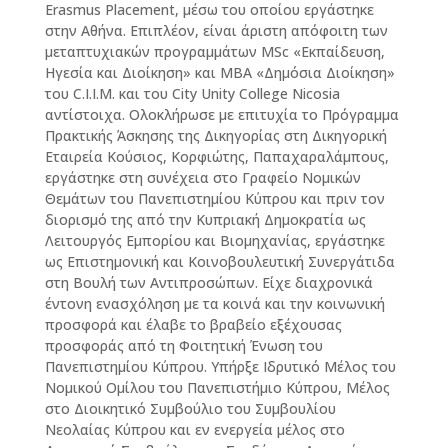
Erasmus Placement, μέσω του οποίου εργάστηκε
στην Αθήνα. Επιπλέον, είναι άριστη απόφοιτη των
μεταπτυχιακών προγραμμάτων ΜSc «Εκπαίδευση,
Ηγεσία και Διοίκηση» και MBA «Δημόσια Διοίκηση»
του C.I.I.M. και του City Unity College Nicosia
αντίστοιχα. Ολοκλήρωσε με επιτυχία το Πρόγραμμα
Πρακτικής Άσκησης της Δικηγορίας στη Δικηγορική
Εταιρεία Κούσιος, Κορφιώτης, Παπαχαραλάμπους,
εργάστηκε στη συνέχεια στο Γραφείο Νομικών
Θεμάτων του Πανεπιστημίου Κύπρου και πριν τον
διορισμό της από την Κυπριακή Δημοκρατία ως
Λειτουργός Εμπορίου και Βιομηχανίας, εργάστηκε
ως Επιστημονική και Κοινοβουλευτική Συνεργάτιδα
στη Βουλή των Αντιπροσώπων. Είχε διαχρονικά
έντονη ενασχόληση με τα κοινά και την κοινωνική
προσφορά και έλαβε το βραβείο εξέχουσας
προσφοράς από τη Φοιτητική Ένωση του
Πανεπιστημίου Κύπρου. Υπήρξε Ιδρυτικό Μέλος του
Νομικού Ομίλου του Πανεπιστήμιο Κύπρου, Μέλος
στο Διοικητικό Συμβούλιο του Συμβουλίου
Νεολαίας Κύπρου και εν ενεργεία μέλος στο