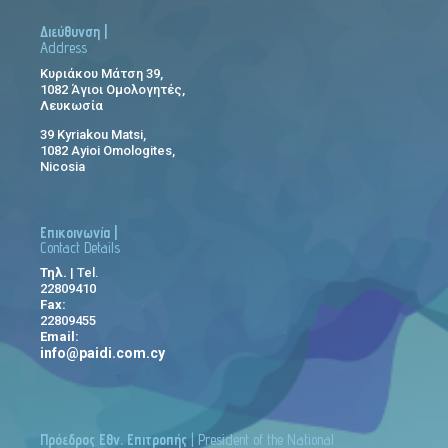
Διεύθυνση |
Address
Κυριάκου Μάτση 39,
1082 Άγιοι Ομολογητές,
Λευκωσία
39 Kyriakou Matsi,
1082 Ayioi Omologites,
Nicosia
Επικοινωνία |
Contact Details
Τηλ.
| Tel.
22809410
Fax:
22809455
Email:
info@paidi.com.cy
Πρόεδρος Εθν. Επιτροπής
| President of the National