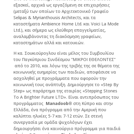
εξασκεί, αρχικά ως εργαζόμενη σε επιχειρήσεις
(μεταξύ των οποίων το Αρχιτεκτονικό Γραφείο
Selipas
&
Myrianthousis Architects
, και τα
καταστήματα
Ambience Home Ltd
. και
Voici La Mode
Ltd
.
), και σήμερα ως ελεύθερη επαγγελματίας,
αναλαμβάνοντας τη διακόσμηση γραφείων,
καταστημάτων αλλά και κατοικιών.
Η κα. Σουκιούρογλου είναι μέλος του Συμβουλίου
του Παγκύπριου Συνδέσμου “ΜΙΚΡΟΙ ΕΘΕΛΟΝΤΕΣ”
από το 2010, και λόγω της τριβής της σε θέματα της
κοινωνικής ευημερίας των παιδιών, αποφάσισε να
ασχοληθεί με προγράμματα που αφορούν την
κοινωνική τους ανάπτυξη. Δημιούργησε το «Step By
Step» ως παράρτημα της εταιρίας «Stepping Stones
To A Brighter Future LTD». Είναι αντιπρόσωπος του
προγράμματος
Manadoob®
στη Κύπρο και στην
Ελλάδα, ένα πρόγραμμα από την Αμερική που
καλύπτει ηλικίες 5-7 και 7-12 ετών. Σε στενή
συνεργασία με ομάδα ψυχολόγων έχει
δημιουργήσει ένα καινούργιο πρόγραμμα για παιδιά