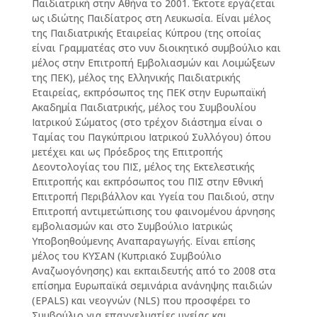
Παιδιατρική στην Αθήνα το 2001. Έκτοτε εργάζεται
ως ιδιώτης Παιδίατρος στη Λευκωσία. Είναι μέλος
της Παιδιατρικής Εταιρείας Κύπρου (της οποίας
είναι Γραμματέας στο νυν διοικητικό συμβούλιο και
μέλος στην Επιτροπή Εμβολιασμών και Λοιμώξεων
της ΠΕΚ), μέλος της Ελληνικής Παιδιατρικής
Εταιρείας, εκπρόσωπος της ΠΕΚ στην Ευρωπαϊκή
Ακαδημία Παιδιατρικής, μέλος του Συμβουλίου
Ιατρικού Σώματος (στο τρέχον διάστημα είναι ο
Ταμίας του Παγκύπριου Ιατρικού Συλλόγου) όπου
μετέχει και ως Πρόεδρος της Επιτροπής
Δεοντολογίας του ΠΙΣ, μέλος της Εκτελεστικής
Επιτροπής και εκπρόσωπος του ΠΙΣ στην Εθνική
Επιτροπή Περιβάλλον και Υγεία του Παιδιού, στην
Επιτροπή αντιμετώπισης του φαινομένου άρνησης
εμβολιασμών και στο Συμβούλιο Ιατρικώς
Υποβοηθούμενης Αναπαραγωγής. Είναι επίσης
μέλος του ΚΥΣΑΝ (Κυπριακό Συμβούλιο
Αναζωογόνησης) και εκπαιδευτής από το 2008 στα
επίσημα Ευρωπαϊκά σεμινάρια ανάνηψης παιδιών
(EPALS) και νεογνών (NLS) που προσφέρει το
Συμβούλιο για επαγγελματίες υγείας και