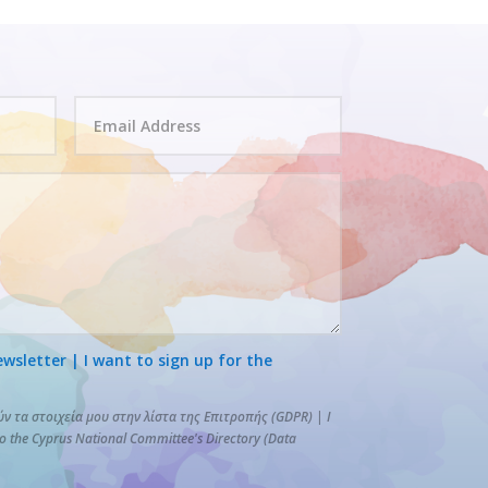
letter | I want to sign up for the
 τα στοιχεία μου στην λίστα της Επιτροπής (GDPR) | I
to the Cyprus National Committee's Directory (Data