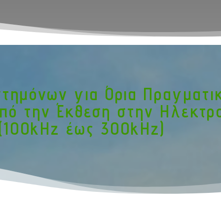
στημόνων για Όρια Πραγματι
από την Έκθεση στην Ηλεκτρ
 (100kHz έως 300kHz)