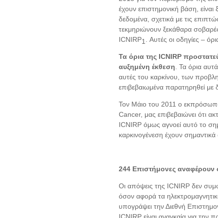
έχουν επιστημονική βάση, είναι
δεδομένα, σχετικά με τις επιπτώ
τεκμηριώνουν ξεκάθαρα σοβαρές
ICNIRP
. Αυτές οι οδηγίες – ό
1
Τα όρια της ICNIRP προστατ
αυξημένη έκθεση
. Τα όρια αυ
αυτές του καρκίνου, των προβλ
επιβεβαιωμένα παρατηρηθεί με δ
Τον Μάιο του 2011 ο εκπρόσωπος
Cancer, μας επιβεβαιώνει ότι α
ICNIRP όμως αγνοεί αυτό το σημ
καρκινογένεση έχουν σημαντικά 
244 Επιστήμονες αναφέρουν ό
Οι απόψεις της ICNIRP δεν συμφ
όσον αφορά τα ηλεκτρομαγνητικά 
υπογράψει την Διεθνή Επιστημον
ICNIRP είναι αναγκαία για την π