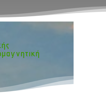
κής
ομαγνητική