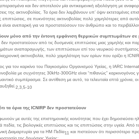
 ξεπερασμένα και δεν αποτελούν μία αντικειμενική αξιολόγηση με αναφο
σεις της ακτινοβολίας. Τα όρια δεν λαμβάνουν υπ’
όψιν εκτεταμένες επι
 επιπτώσεις, σε πυκνότητες ακτινοβολίας πολύ χαμηλότερες από αυτές
ρια είναι ανεπαρκή για να προστατεύσουν τον άνθρώπο και το περιβάλλο
εύουν μόνο από την έντονη εμφάνιση θερμικών συμπτωμάτων σε 
τά δεν προστατεύουν από τις δυσμενείς επιπτώσεις μιας χαμηλής και π
ημάτων αναπαραγωγής, των επιπτώσεων επί του νευρικού συστήματος
ιαχρονική ακτινοβολία, πολύ χαμηλότερη των ορίων που ορίζει η
ICNI
 για τον καρκίνο του Παγκοσμίου Οργανισμού Υγείας, η IARC Internat
κτινοβολία με συχνότητες 30kHz-300GHz είναι “πιθανώς” καρκινογόνος 
αντικό συμπέρασμα. Σε αντίθεση με αυτό, τα τελευταία επτά χρόνια, οι
αυξηθεί.
2,3,5-10
τι τα όρια της ICNIRP δεν προστατεύουν
ωνούν με αυτές της επιστημονικής κοινότητας που έχει δημοσιεύσει ηλ
πεδία, τις βιολογικές επιπτώσεις και τις επιπτώσεις στην υγεία. Από 
ική Διαμαρτυρία για τα ΗΜ Πεδία
και πιστεύουν ότι περισσότερο προ
11
ροστασία της Δημόσιας Υγείας: