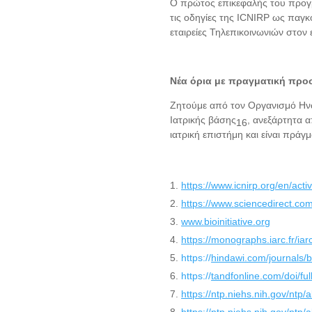
O πρώτος επικεφαλής του προγ
τις οδηγίες της ICNIRP ως παγκ
εταιρείες
Τηλεπικοινωνιών στον 
Νέα όρια με πραγματική προσ
Ζητούμε από τον Οργανισμό Ηνω
Ιατρικής βάσης
, ανεξάρτητα 
16
ιατρική επιστήμη και είναι πράγ
https://www.icnirp.org/en/activ
https://www.sciencedirect.co
www.bioinitiative.org
https://monographs.iarc.fr/iar
https://
hindawi.com/journals/
https://
tandfonline.com/doi/f
https://ntp.niehs.nih.gov/ntp/
https://ntp.niehs.nih.gov/ntp/