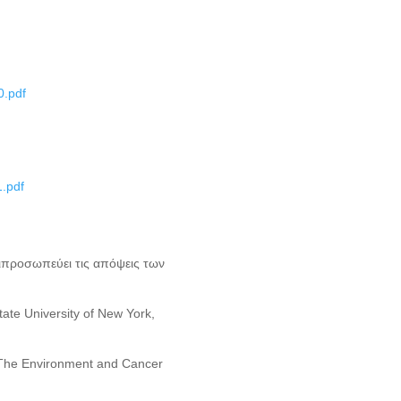
0.pdf
.pdf
ιπροσωπεύει τις απόψεις των
tate University of New York,
) The Environment and Cancer