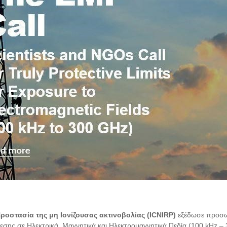
Προστασία της μη Ιονίζουσας ακτινοβολίας (ICNIRP)
εξέδωσε προσωρ
θεσης σε Ηλεκτρικά, Μαγνητικά και Ηλεκτρομαγνητικά Πεδία (100 kHz – 