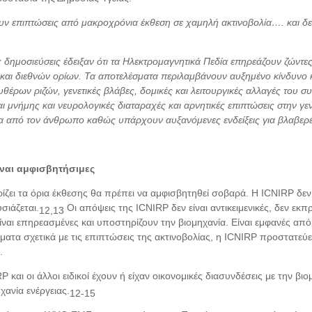
υν επιπτώσεις από μακροχρόνια έκθεση σε χαμηλή ακτινοβολία…. και δε
 δημοσιεύσεις έδειξαν ότι τα Ηλεκτρομαγνητικά Πεδία επηρεάζουν ζώντε
 και διεθνών ορίων. Τα αποτελέσματα περιλαμβάνουν αυξημένο κίνδυνο
υθέρων ριζών, γενετικές βλάβες, δομικές και λειτουργικές αλλαγές του
ι μνήμης και νευρολογικές διαταραχές και αρνητικές επιπτώσεις στην γ
έρα από τον άνθρωπο καθώς υπάρχουν αυξανόμενες ενδείξεις για βλαβερέ
ίναι αμφισβητήσιμες
ίζει τα όρια έκθεσης θα πρέπει να αμφισβητηθεί σοβαρά. Η ICNIRP δεν
σιάζεται.
Οι απόψεις της ICNIRP δεν είναι αντικειμενικές, δεν ε
12,13
ναι επηρεασμένες και υποστηρίζουν την βιομηχανία. Είναι εμφανές από
ματα σχετικά με τις επιπτώσεις της ακτινοβολίας, η ICNIRP προστατεύει
.
και οι άλλοι ειδικοί έχουν ή είχαν οικονομικές διασυνδέσεις με την βι
χανία ενέργειας.
12-15