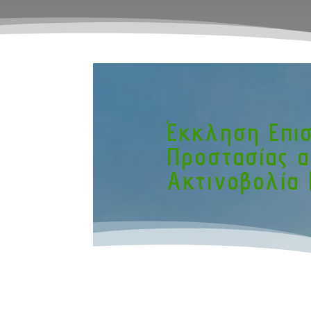
Έκκληση Επι
Προστασίας 
Ακτινοβολία