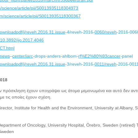
m/science/article/pii/S0013935118304973
om/science/article/pii/S0013935118300367
ownloadpdf/j/reveh.2016.31.issue
-4/reveh-2016-
0060/reveh
-2016-006
10.3892/ijo.2017.4046
CT.html
/news
–
center/iarc
-drops-anders-ahlbom-
rf%E2%80%93cancer
-panel
ownloadpdf/j/reveh.2016.31.issue
-3/reveh-2016-
0011/reveh
-2016-0011
2018
ν πρόσκληση έχουν υπογράψει ως άτομα μεμονωμένα και αυτό δεν αντ
ε τις οποίες έχουν σχέση.
rector, Institute for Health and the Environment, University at Albany, S
Department of Oncology, University Hospital, Örebro, Sweden (retired
 Sweden