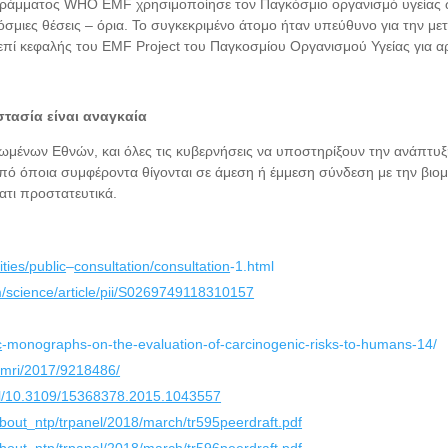
ράμματος WHO EMF χρησιμοποίησε τον Παγκόσμιο οργανισμό υγείας 
όσμιες θέσεις – όρια. Το συγκεκριμένο άτομο ήταν υπεύθυνο για την μ
επί κεφαλής του EMF Project του Παγκοσμίου Οργανισμού Υγείας για α
τασία είναι αναγκαία
μένων Εθνών, και όλες τις κυβερνήσεις να υποστηρίξουν την ανάπτυξη
από όποια συμφέροντα θίγονται σε άμεση ή έμμεση σύνδεση με την βι
ματι προστατευτικά.
ities/public
–
consultation/consultation
-1.html
m/science/article/pii/S0269749118310157
c
-monographs-on-the-evaluation-of-carcinogenic-risks-to-humans-14/
bmri/2017/9218486/
ull/10.3109/15368378.2015.1043557
about
_
ntp/trpanel/2018/march/tr595peerdraft.pdf
about
_
ntp/trpanel/2018/march/tr596peerdraft.pdf